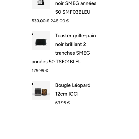
noir SMEG années
50 SMF03BLEU
539.00
€
248.00
€
Toaster grille-pain
noir brilliant 2
tranches SMEG
années 50 TSF01BLEU
179.99
€
Bougie Léopard
12cm ICCI
69.95
€