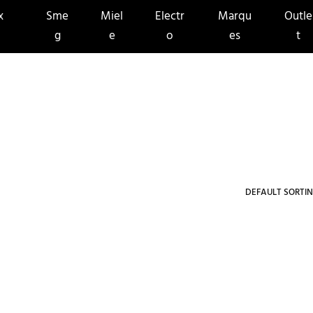
x
Sme
Miel
Electr
Marqu
Outle
g
e
o
es
t