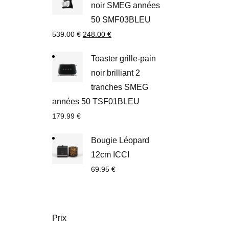
noir SMEG années
50 SMF03BLEU
539.00
€
248.00
€
Toaster grille-pain
noir brilliant 2
tranches SMEG
années 50 TSF01BLEU
179.99
€
Bougie Léopard
12cm ICCI
69.95
€
Prix