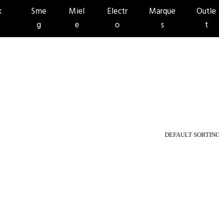
x
Sme
Miel
Electr
Marque
Outle
g
e
o
s
t