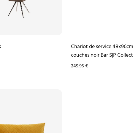
s
Chariot de service 48x96cm
couches noir Bar S|P Collec
249.95
€