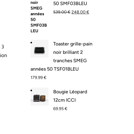
50 SMF03BLEU
539.00
€
248.00
€
Toaster grille-pain
 3
noir brilliant 2
tion
tranches SMEG
années 50 TSF01BLEU
179.99
€
Bougie Léopard
12cm ICCI
69.95
€