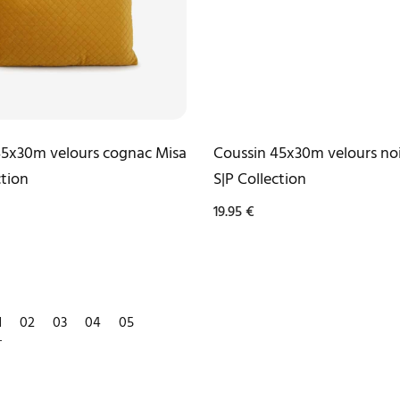
45x30m velours cognac Misa
Coussin 45x30m velours noi
ction
S|P Collection
19.95
€
1
2
3
4
5