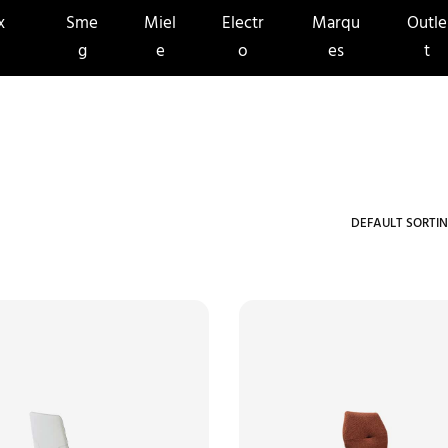
x
Sme
Miel
Electr
Marqu
Outle
g
e
o
es
t