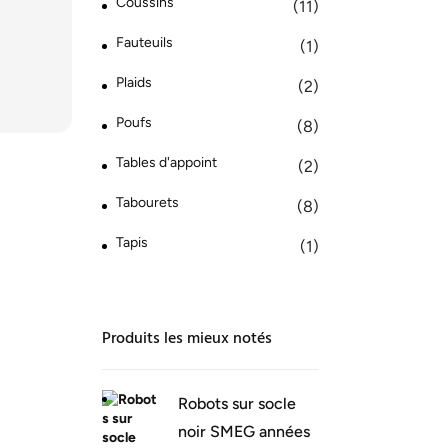
Coussins
(11)
Fauteuils
(1)
Plaids
(2)
Poufs
(8)
Tables d'appoint
(2)
Tabourets
(8)
Tapis
(1)
Produits les mieux notés
Robots sur socle
noir SMEG années