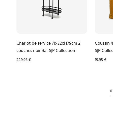
Chariot de service 71x32xH79cm 2
Coussin 
couches noir Bar S|P Collection
S|P Colle
249.95
€
19.95
€