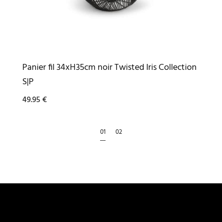
Panier fil 34xH35cm noir Twisted Iris Collection
S|P
49.95
€
1
2