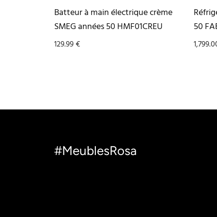
Batteur à main électrique crème
Réfrig
SMEG années 50 HMF01CREU
50 FA
129.99
€
1,799.
#MeublesRosa