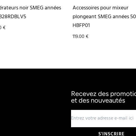
érateurs noir SMEG années
Accessoires pour mixeur
B28RDBLV5
plongeant SMEG années 50
HBFP01
00
€
119.00
€
Recevez des promotion
et des nouveautés
S'INSCRIRE