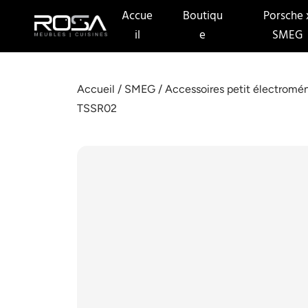
Accue
Boutiqu
Porsche 
il
e
SMEG
Accueil
/
SMEG
/
Accessoires petit électromé
TSSR02