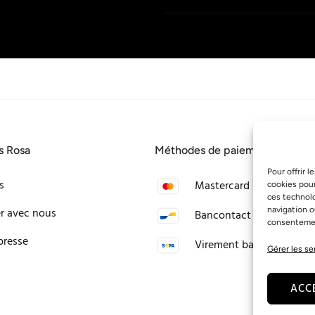
s Rosa
Méthodes de paiement
Pour offrir 
s
Mastercard
cookies pour
ces technol
navigation o
er avec nous
Bancontact
consentement
presse
Virement bancaire
Gérer les se
ACC