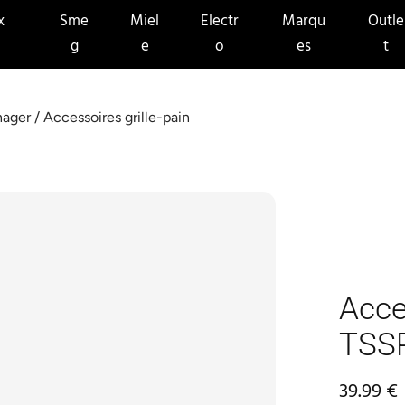
x
Sme
Miel
Electr
Marqu
Outle
g
e
o
es
t
nager
/ Accessoires grille-pain
Acce
TSS
39.99
€