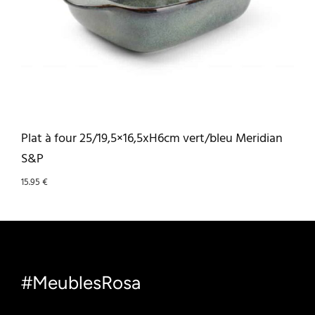
Plat à four 25/19,5×16,5xH6cm vert/bleu Meridian
S&P
15.95
€
#MeublesRosa