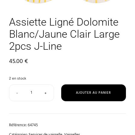
Assiette Ligné Dolomite
Blanc/Jaune Clair Large
2pcs J-Line
45.00
€
2 en stock
AJOUTER AU PANIER
-
+
Référence:
64745
Catégories:
Services de vaisselle
,
Vaisselles