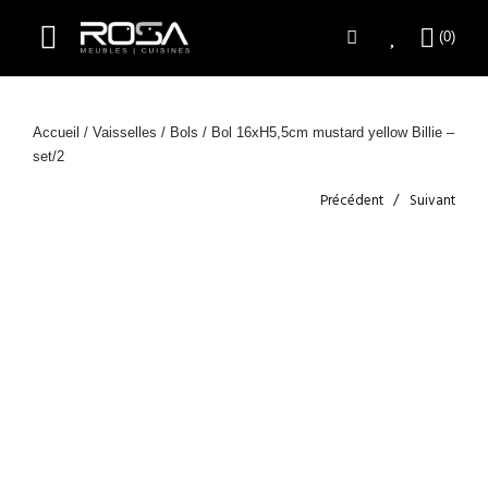
Accueil
/
Vaisselles
/
Bols
/ Bol 16xH5,5cm mustard yellow Billie –
set/2
Précédent
Suivant