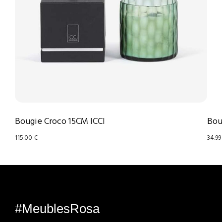
Bougie Croco 15CM ICCI
Bou
115.00
€
34.9
#MeublesRosa