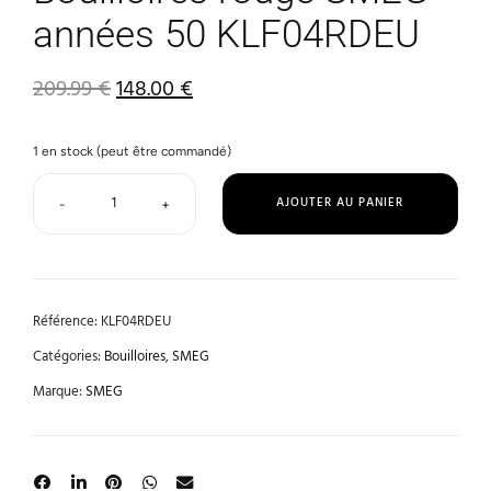
années 50 KLF04RDEU
209.99
€
148.00
€
1 en stock (peut être commandé)
AJOUTER AU PANIER
-
+
Référence:
KLF04RDEU
Catégories:
Bouilloires
,
SMEG
Marque:
SMEG