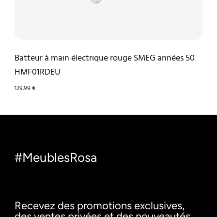
Batteur à main électrique rouge SMEG années 50
HMF01RDEU
129.99
€
#MeublesRosa
Recevez des promotions exclusives,
des ventes privées et des nouveautés