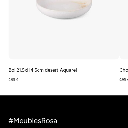
Bol 21,5xH4,5cm desert Aquarel
Cho
9.95
€
9.95
#MeublesRosa