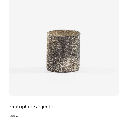
Photophore argenté
6.99
€