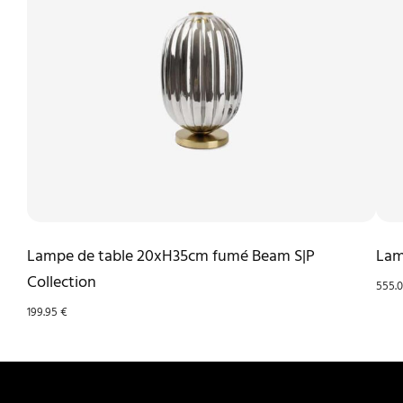
Lampe de table 20xH35cm fumé Beam S|P
Lam
Collection
555.
199.95
€