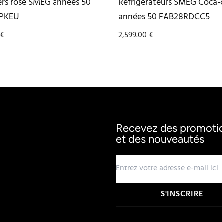
ers rose SMEG années 50
Réfrigérateurs SMEG Coca-
PKEU
années 50 FAB28RDCC5
€
2,599.00
€
Recevez des promotion
et des nouveautés
S'INSCRIRE