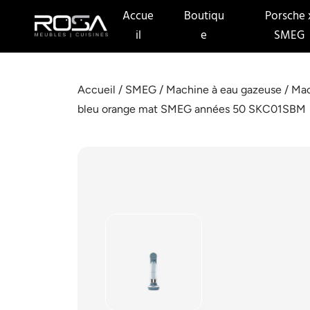
Accue
Boutiqu
Porsche 
il
e
SMEG
Accueil
/
SMEG
/
Machine à eau gazeuse
/ Mac
bleu orange mat SMEG années 50 SKC01SBM