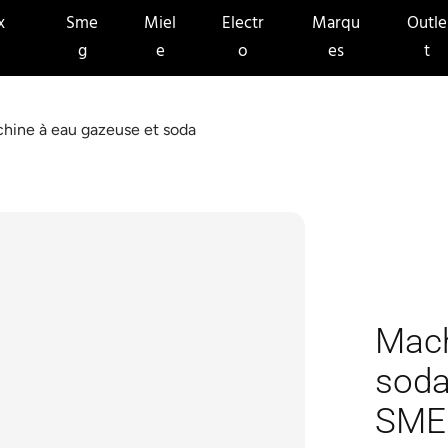
x
Sme
Miel
Electr
Marqu
Outle
g
e
o
es
t
hine à eau gazeuse et soda
Mach
soda
SME