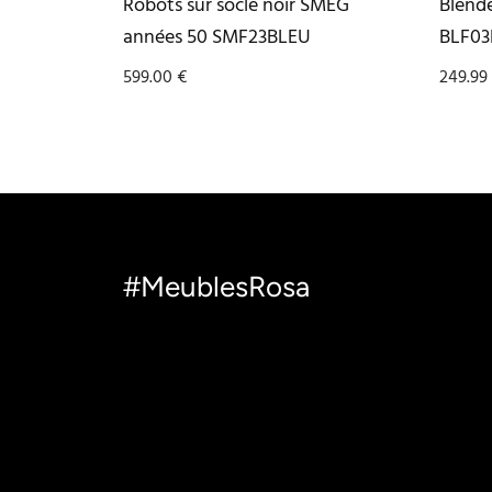
Robots sur socle noir SMEG
Blend
années 50 SMF23BLEU
BLF03
599.00
€
249.99
#MeublesRosa