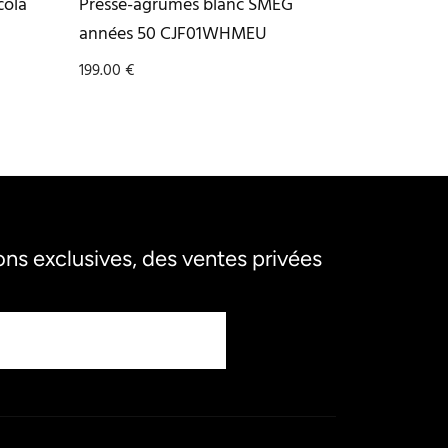
cola
Presse-agrumes blanc SMEG
années 50 CJF01WHMEU
199.00
€
s exclusives, des ventes privées