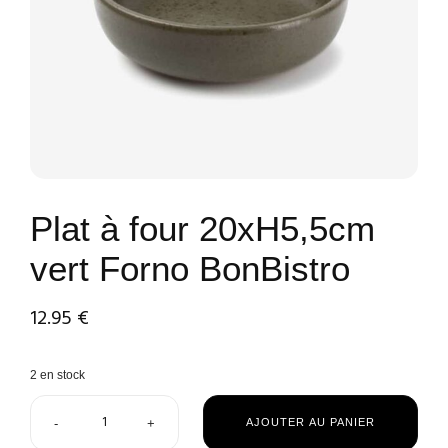
Plat à four 20xH5,5cm
vert Forno BonBistro
12.95
€
2 en stock
-
+
AJOUTER AU PANIER