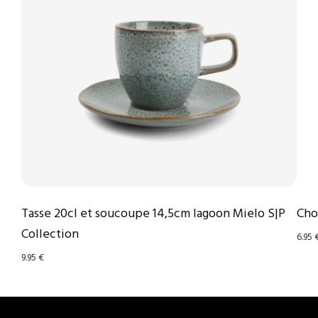
Tasse 20cl et soucoupe 14,5cm lagoon Mielo S|P
Cho
Collection
6.95
9.95
€