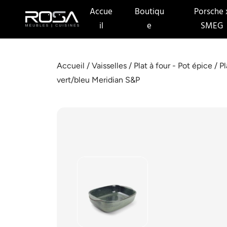
Accue
Boutiqu
Porsche 
il
e
SMEG
Accueil
/
Vaisselles
/
Plat à four - Pot épice
/ P
vert/bleu Meridian S&P