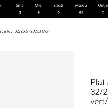
x
Sme
Miel
Electr
Marqu
Outle
g
e
o
es
t
lat à four 32/25,5×20,5xH7cm
Plat 
32/2
vert