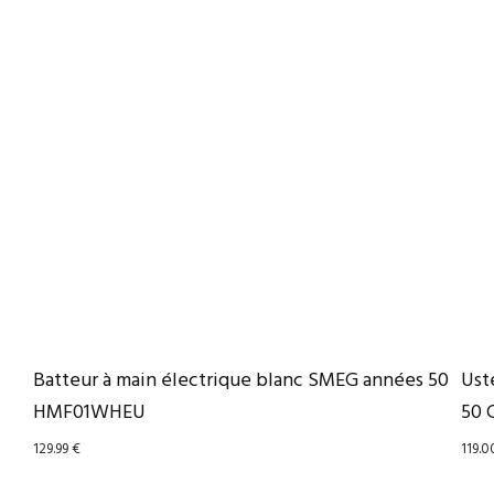
Batteur à main électrique blanc SMEG années 50
Ust
HMF01WHEU
50 
129.99
€
119.