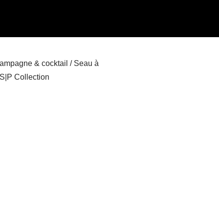
hampagne & cocktail
/ Seau à
S|P Collection