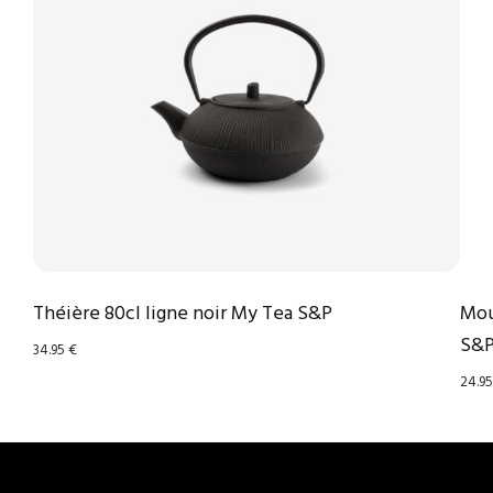
Théière 80cl ligne noir My Tea S&P
Mou
S&
34.95
€
24.9