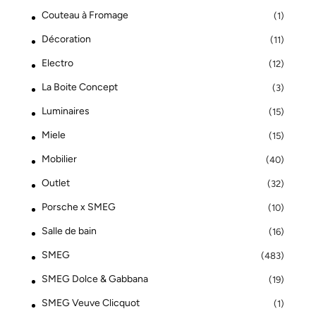
Couteau à Fromage
(1)
Décoration
(11)
Electro
(12)
La Boite Concept
(3)
Luminaires
(15)
Miele
(15)
Mobilier
(40)
Outlet
(32)
Porsche x SMEG
(10)
Salle de bain
(16)
SMEG
(483)
SMEG Dolce & Gabbana
(19)
SMEG Veuve Clicquot
(1)