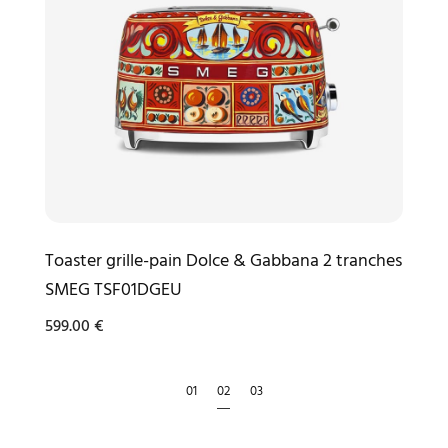
Toaster grille-pain Dolce & Gabbana 2 tranches
SMEG TSF01DGEU
599.00
€
1
2
3