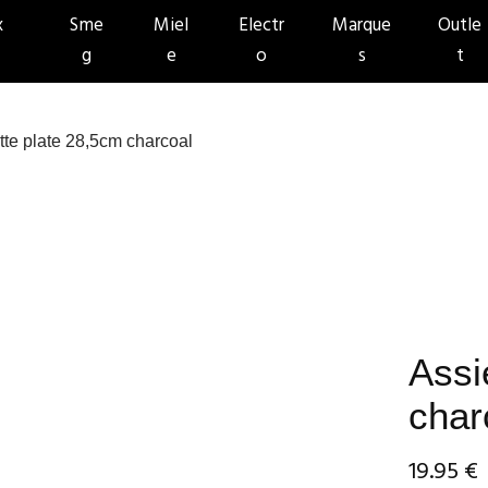
x
Sme
Miel
Electr
Marque
Outle
g
e
o
s
t
tte plate 28,5cm charcoal
Assi
char
19.95
€