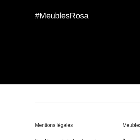
#MeublesRosa
Mentions légales
Meuble