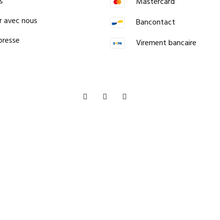
s
Mastercard
er avec nous
Bancontact
presse
Virement bancaire