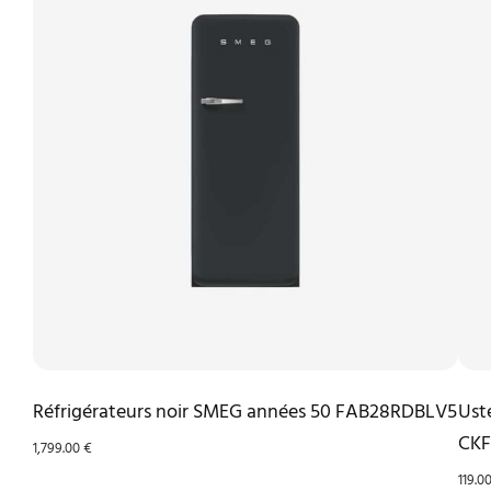
Réfrigérateurs noir SMEG années 50 FAB28RDBLV5
Ust
CKF
1,799.00
€
119.0