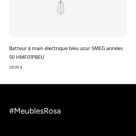
Batteur à main électrique bleu azur SMEG années
50 HMF01PBEU
129.99
€
#MeublesRosa