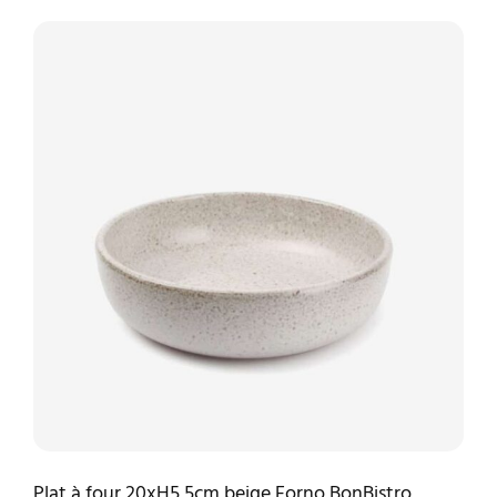
Plat à four 20xH5,5cm beige Forno BonBistro